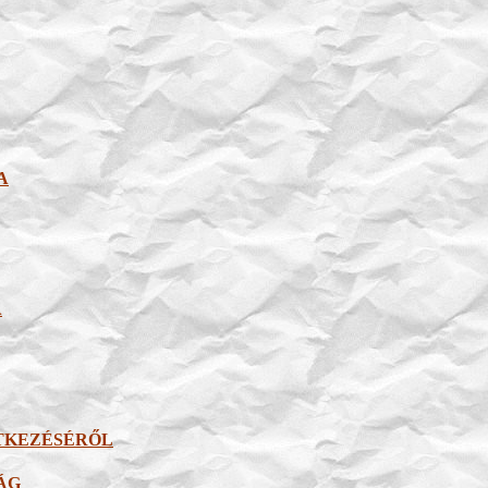
A
A
ETKEZÉSÉRŐL
SÁG