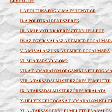
BEVEZETÉS
I. A POLITIKA FOGALMA ÉS LÉNYEGE
II. A POLITIKAI RENDSZEREK
III. A Ml PÁRTUNK KERESZTÉNY JELLEGE
IV. AZ EGYIK VÁLASZ AZ EMBER FOGALMÁR
V. A Ml VÁLASZUNK AZ EMBER FOGALMÁRA
VI. MI A TÁRSADALOM?
VII. A TÁRSADALOM ORGANIKUS FELFOGÁS
VIII. A TÁRSADALMI SZERZŐDÉS ELMÉLETE
IX. A TÁRSADALMI SZERZŐDÉS BÍRÁLATA
X. HELYES FELFOGÁS A TÁRSADALOM KEL
XI. A „TÁRSAS LÉNY” ELMÉLETE ÉS A VALÓ