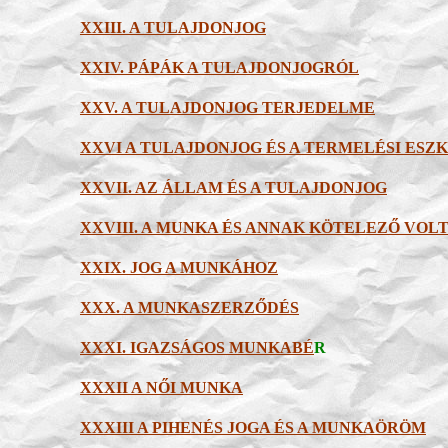
XXIII. A TULAJDONJOG
XXIV. PÁPÁK A TULAJDONJOGRÓL
XXV. A TULAJDONJOG TERJEDELME
XXVI A TULAJDONJOG ÉS A TERMELÉSI ESZ
XXVII. AZ ÁLLAM ÉS A TULAJDONJOG
XXVIII. A MUNKA ÉS ANNAK KÖTELEZŐ VOL
XXIX. JOG A MUNKÁHOZ
XXX. A MUNKASZERZŐDÉS
XXXI. IGAZSÁGOS MUNKABÉ
R
XXXII A NŐI MUNKA
XXXIII A PIHENÉS JOGA ÉS A MUNKAÖRÖM