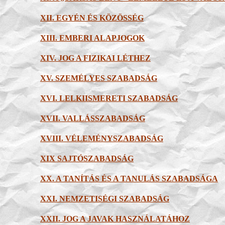
XII. EGYÉN ÉS KÖZÖSSÉG
XIII. EMBERI ALAPJOGOK
XIV. JOG A FIZIKAI LÉTHEZ
XV. SZEMÉLYES SZABADSÁG
XVI. LELKIISMERETI SZABADSÁG
XVII. VALLÁSSZABADSÁG
XVIII. VÉLEMÉNYSZABADSÁG
XIX SAJTÓSZABADSÁG
XX. A TANÍTÁS ÉS A TANULÁS SZABADSÁGA
XXI. NEMZETISÉGI SZABADSÁG
XXII. JOG A JAVAK HASZNÁLATÁHOZ