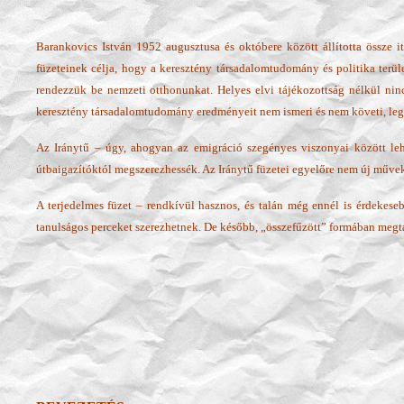
Barankovics István 1952 augusztusa és októbere között állította össze i
füzeteinek célja, hogy a keresztény társadalomtudomány és politika terü
rendezzük be nemzeti otthonunkat. Helyes elvi tájékozottság nélkül ninc
keresztény társadalomtudomány eredményeit nem ismeri és nem követi, legbec
Az Iránytű – úgy, ahogyan az emigráció szegényes viszonyai között lehe
útbaigazítóktól megszerezhessék. Az Iránytű füzetei egyelőre nem új művek
A terjedelmes füzet – rendkívül hasznos, és talán még ennél is érdekese
tanulságos perceket szerezhetnek. De később, „összefűzött” formában megt