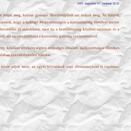
2005. augusztus 07. vasárnap 20:35
an jelent meg, kézirat gyanánt. Bevezetőjéből azt tudjuk meg: Az Iránytű
kszenek, hogy a holnapi Magyarországon a kereszténység életelvei szerint
csületes jó szándékára, mert ha a kereszténység közéleti tanításait és a
ől, sőt szembeállíthatja a keresztény politika vezéreszméivel.
ny közéleti tevékenységhez szükséges elméleti tájékozottságot illetékes
lában hozzáférhetetlen írásokat.
n közre adjuk most; az egyes folytatások napi olvasmányként is izgalmas,