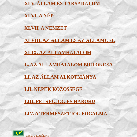
XLV. ÁLLAM ÉS TÁRSADALOM
XLVI. A NÉP
XLVII. A NEMZET
XLVIII. AZ ÁLLAM ÉS AZ ÁLLAMCÉL
XLIX. AZ ÁLLAMHATALOM
L. AZ ÁLLAMHATALOM BIRTOKOSA
LI. AZ ÁLLAM ALKOTMÁNYA
LII. NÉPEK KÖZÖSSÉGE
LIII. FELSÉGJOG ÉS HÁBORÚ
LIV
. A TERMÉSZETJOG FOGALMA
Vissza a kezdőlapra