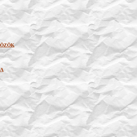
KÖZÖK
TA