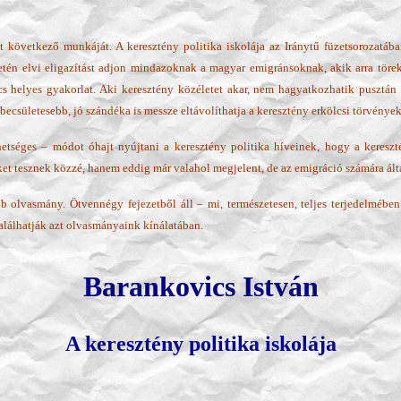
tt következő munkáját. A keresztény politika iskolája az Iránytű füzetsorozatáb
letén elvi eligazítást adjon mindazoknak a magyar emigránsoknak, akik arra töre
s helyes gyakorlat. Aki keresztény közéletet akar, nem hagyatkozhatik pusztán be
sületesebb, jó szándéka is messze eltávolíthatja a keresztény erkölcsi törvényekt
tséges – módot óhajt nyújtani a keresztény politika híveinek, hogy a kereszté
et tesznek közzé, hanem eddig már valahol megjelent, de az emigráció számára álta
bb olvasmány. Ötvennégy fejezetből áll – mi, természetesen, teljes terjedelmébe
alálhatják azt olvasmányaink kínálatában.
Barankovics István
A keresztény politika iskolája