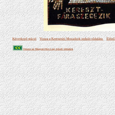
Következő stáció
Vissza a Keresztúti Mozaikok induló oldalára
Előző
Vissza az Magyar-Hon-Lap induló oldalára