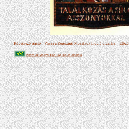
Következő stáció
Vissza a Keresztúti Mozaikok induló oldalára
Előző
Vissza az Magyar-Hon-Lap induló oldalára