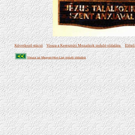
Következő stáció
Vissza a Keresztúti Mozaikok induló oldalára
Előző
Vissza az Magyar-Hon-Lap induló oldalára