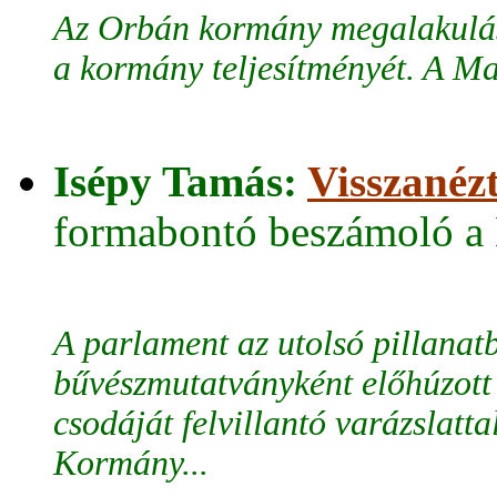
Az Orbán kormány megalakulásá
a kormány teljesítményét. A Ma
Isépy Tamás:
Visszanéz
formabontó beszámoló a 
A parlament az utolsó pillanat
bűvészmutatványként előhúzott
csodáját felvillantó varázslatta
Kormány...