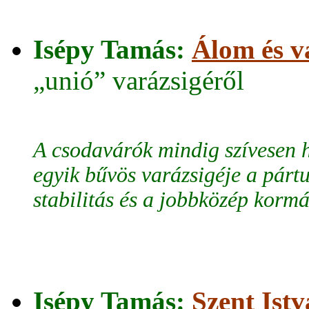
Isépy Tamás:
Álom és v
„unió” varázsigéről
A csodavárók mindig szívesen 
egyik bűvös varázsigéje a pártu
stabilitás és a jobbközép korm
Isépy Tamás:
Szent Ist